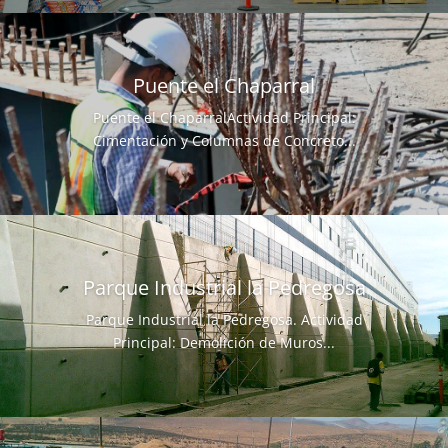
Puente el Chaparral
Puente el ChaparralActividad Principal:
Cimentación y Columnas de Concreto...
Parque Industrial la Pedregosa
Parque Industrial la Pedregosa. Actividad
Principal: Demolición de Muros...