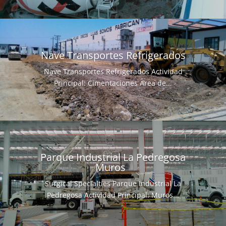
Nave Transportes Refrigerados
Nave Transportes Refrigerados Actividad
Principal: Cimentaciones Area de...
Parque Industrial La Pedregosa
Muros
Surgical Specialties Parque Industrial La
Pedregosa Actividad Principal: Muros...